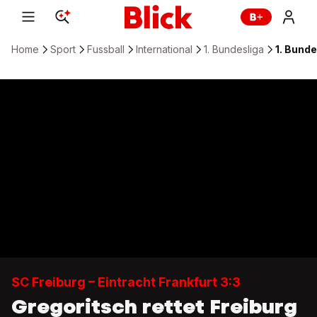
Home
Sport
Fussball
International
1. Bundesliga
1. Bunde
SC Freiburg – Eintracht Frankfurt 3:3
Gregoritsch rettet Freiburg