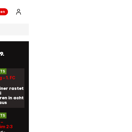
nter der
ren
HTS
 Mainz 2:2
vergibt
etzter
9.
HTS
 – 1. FC
iner rastet
i
en in acht
aus
HTS
 –
im 2:3