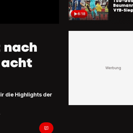
TSG-Goa
Baumann
VfB-Sieg
6:18
HIGHLIG
Augsburg
Wolfsbur
t nach
Wolfsbu
Bornauw
traumha
 acht
5:30
Eigentor
HIGHLIG
Bremen –
Berlin 2:
Union-N
r die Highlights der
liegen bl
Becker 
4:55
Balljung
r