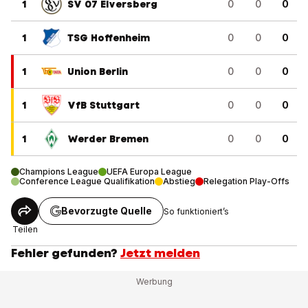
1
SV 07 Elversberg
0
0
0
1
TSG Hoffenheim
0
0
0
1
Union Berlin
0
0
0
1
VfB Stuttgart
0
0
0
1
Werder Bremen
0
0
0
Champions League
UEFA Europa League
Conference League Qualifikation
Abstieg
Relegation Play-Offs
Bevorzugte Quelle
So funktioniert’s
Teilen
Fehler gefunden?
Jetzt melden