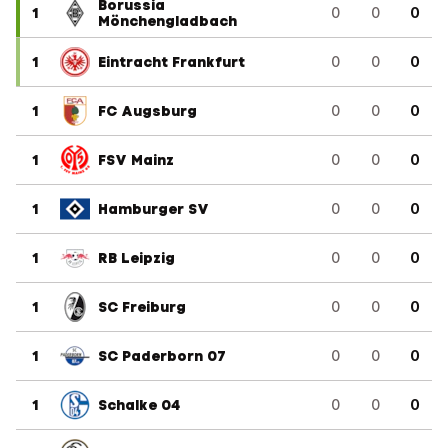
Borussia
1
0
0
0
Mönchengladbach
1
Eintracht Frankfurt
0
0
0
1
FC Augsburg
0
0
0
1
FSV Mainz
0
0
0
1
Hamburger SV
0
0
0
1
RB Leipzig
0
0
0
1
SC Freiburg
0
0
0
1
SC Paderborn 07
0
0
0
1
Schalke 04
0
0
0