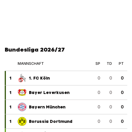
Bundesliga 2026/27
MANNSCHAFT
SP
TD
PT
1
1. FC Köln
0
0
0
1
Bayer Leverkusen
0
0
0
1
Bayern München
0
0
0
1
Borussia Dortmund
0
0
0