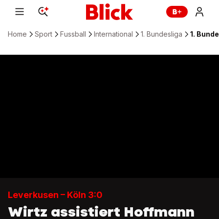
Home
Sport
Fussball
International
1. Bundesliga
1. Bunde
Leverkusen – Köln 3:0
Wirtz assistiert Hoffmann