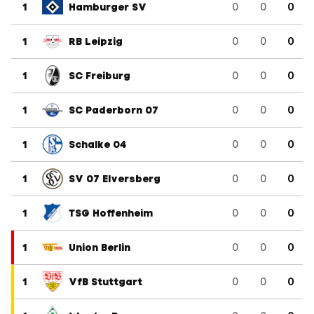
1
Hamburger SV
0
0
0
1
RB Leipzig
0
0
0
1
SC Freiburg
0
0
0
1
SC Paderborn 07
0
0
0
1
Schalke 04
0
0
0
1
SV 07 Elversberg
0
0
0
1
TSG Hoffenheim
0
0
0
1
Union Berlin
0
0
0
1
VfB Stuttgart
0
0
0