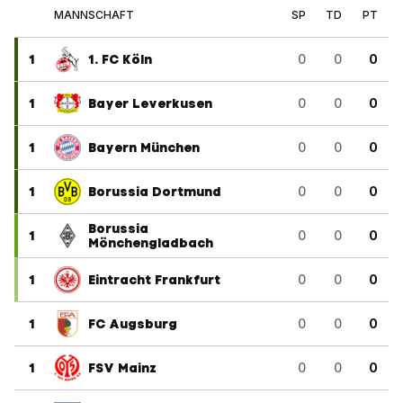
MANNSCHAFT
SP
TD
PT
1
1. FC Köln
0
0
0
1
Bayer Leverkusen
0
0
0
1
Bayern München
0
0
0
1
Borussia Dortmund
0
0
0
Borussia
1
0
0
0
Mönchengladbach
1
Eintracht Frankfurt
0
0
0
1
FC Augsburg
0
0
0
1
FSV Mainz
0
0
0