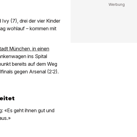
Ivy (7), drei der vier Kinder
tag wohlauf – kommen mit
tadt München, in einen
nkenwagen ins Spital
tpunkt bereits auf dem Weg
inals gegen Arsenal (2:2).
eitet
: «Es geht ihnen gut und
aus.»