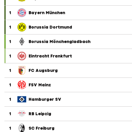
1
Bayern München
1
Borussia Dortmund
1
Borussia Mönchengladbach
1
Eintracht Frankfurt
1
FC Augsburg
1
FSV Mainz
1
Hamburger SV
1
RB Leipzig
1
SC Freiburg