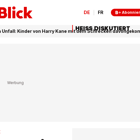
DE
FR
Abonnie
HEISS DISKUTIERT
 Unfall: Kinder von Harry Kane mit dem Schrecken davongek
t