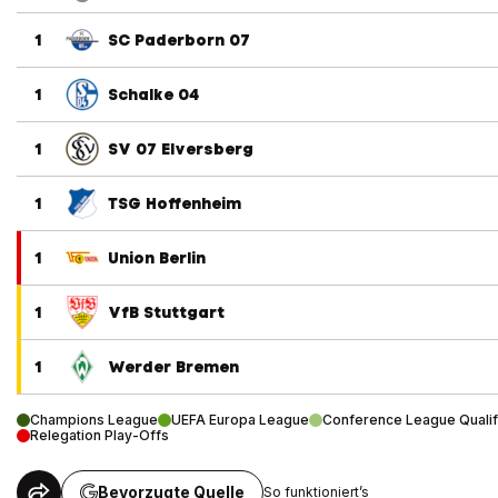
1
SC Paderborn 07
1
Schalke 04
1
SV 07 Elversberg
1
TSG Hoffenheim
1
Union Berlin
1
VfB Stuttgart
1
Werder Bremen
Champions League
UEFA Europa League
Conference League Qualif
Relegation Play-Offs
Bevorzugte Quelle
So funktioniert’s