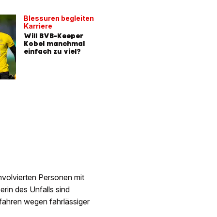
Blessuren begleiten
Karriere
Will BVB-Keeper
Kobel manchmal
einfach zu viel?
involvierten Personen mit
in des Unfalls sind
erfahren wegen fahrlässiger