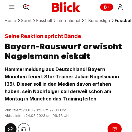
Home
Sport
Fussball
International
1. Bundesliga
Fussbal
Seine Reaktion spricht Bände
Bayern-Rauswurf erwischt
Nagelsmann eiskalt
Hammermeldung aus Deutschland! Bayern
München feuert Star-Trainer Julian Nagelsmann
(35). Dieser soll in den Medien davon erfahen
haben, sein Nachfolger soll derweil schon am
Montag in München das Training leiten.
Publiziert: 23.03.2023 um 22:03 Uhr
Aktualisiert: 24.03.2023 um 09:43 Uhr