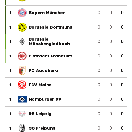
1
Bayern München
0
0
0
1
Borussia Dortmund
0
0
0
Borussia
1
0
0
0
Mönchengladbach
1
Eintracht Frankfurt
0
0
0
1
FC Augsburg
0
0
0
1
FSV Mainz
0
0
0
1
Hamburger SV
0
0
0
1
RB Leipzig
0
0
0
1
SC Freiburg
0
0
0