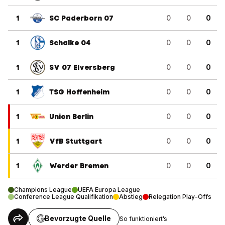
1
SC Paderborn 07
0
0
0
1
Schalke 04
0
0
0
1
SV 07 Elversberg
0
0
0
1
TSG Hoffenheim
0
0
0
1
Union Berlin
0
0
0
1
VfB Stuttgart
0
0
0
1
Werder Bremen
0
0
0
Champions League
UEFA Europa League
Conference League Qualifikation
Abstieg
Relegation Play-Offs
Bevorzugte Quelle
So funktioniert’s