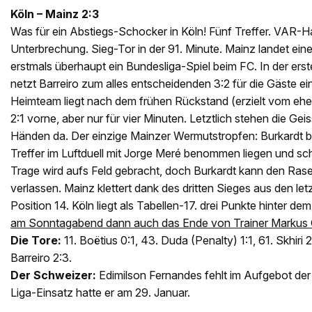
Köln – Mainz 2:3
Was für ein Abstiegs-Schocker in Köln! Fünf Treffer. VAR-H
Unterbrechung. Sieg-Tor in der 91. Minute. Mainz landet ein
erstmals überhaupt ein Bundesliga-Spiel beim FC. In der ers
netzt Barreiro zum alles entscheidenden 3:2 für die Gäste ein
Heimteam liegt nach dem frühen Rückstand (erzielt vom ehem
2:1 vorne, aber nur für vier Minuten. Letztlich stehen die Ge
Händen da. Der einzige Mainzer Wermutstropfen: Burkardt b
Treffer im Luftduell mit Jorge Meré benommen liegen und sch
Trage wird aufs Feld gebracht, doch Burkardt kann den Rase
verlassen. Mainz klettert dank des dritten Sieges aus den let
Position 14. Köln liegt als Tabellen-17. drei Punkte hinter d
am Sonntagabend dann auch das Ende von Trainer Markus G
Die Tore:
11. Boëtius 0:1, 43. Duda (Penalty) 1:1, 61. Skhiri 
Barreiro 2:3.
Der Schweizer:
Edimilson Fernandes fehlt im Aufgebot der
Liga-Einsatz hatte er am 29. Januar.