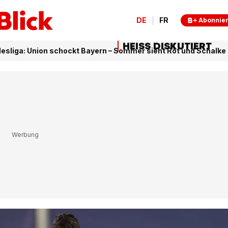
DE
FR
Abonnie
HEISS DISKUTIERT
esliga: Union schockt Bayern – Sommer sieht Rot und Schalke 