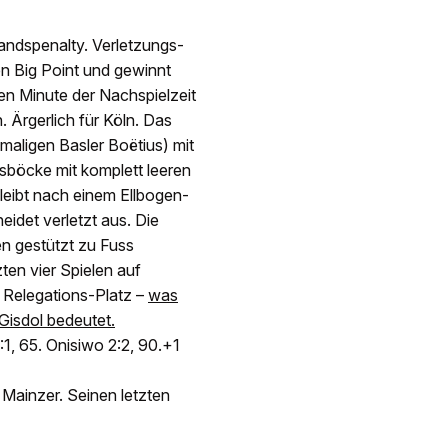
andspenalty. Verletzungs-
en Big Point und gewinnt
ten Minute der Nachspielzeit
. Ärgerlich für Köln. Das
aligen Basler Boëtius) mit
issböcke mit komplett leeren
leibt nach einem Ellbogen-
eidet verletzt aus. Die
n gestützt zu Fuss
zten vier Spielen auf
em Relegations-Platz –
was
isdol bedeutet.
2:1, 65. Onisiwo 2:2, 90.+1
 Mainzer. Seinen letzten