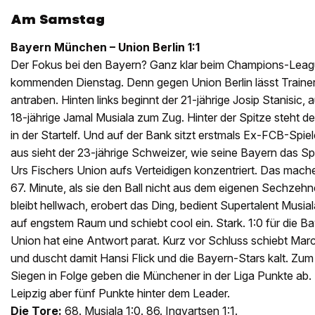
Am Samstag
Bayern München – Union Berlin 1:1
Der Fokus bei den Bayern? Ganz klar beim Champions-Lea
kommenden Dienstag. Denn gegen Union Berlin lässt Trainer 
antraben. Hinten links beginnt der 21-jährige Josip Stanisic,
18-jährige Jamal Musiala zum Zug. Hinter der Spitze steht d
in der Startelf. Und auf der Bank sitzt erstmals Ex-FCB-Spiele
aus sieht der 23-jährige Schweizer, wie seine Bayern das Sp
Urs Fischers Union aufs Verteidigen konzentriert. Das machen
67. Minute, als sie den Ball nicht aus dem eigenen Sechzeh
bleibt hellwach, erobert das Ding, bedient Supertalent Musia
auf engstem Raum und schiebt cool ein. Stark. 1:0 für die B
Union hat eine Antwort parat. Kurz vor Schluss schiebt Marc
und duscht damit Hansi Flick und die Bayern-Stars kalt. Zum
Siegen in Folge geben die Münchener in der Liga Punkte ab. 
Leipzig aber fünf Punkte hinter dem Leader.
Die Tore:
68. Musiala 1:0. 86. Ingvartsen 1:1.