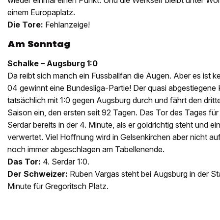
wieder einmal einen Punkt. Und die Werkself bleibt unter W
einem Europaplatz.
Die Tore:
Fehlanzeige!
Am Sonntag
Schalke – Augsburg 1:0
Da reibt sich manch ein Fussballfan die Augen. Aber es ist 
04 gewinnt eine Bundesliga-Partie! Der quasi abgestiegene 
tatsächlich mit 1:0 gegen Augsburg durch und fährt den dritt
Saison ein, den ersten seit 92 Tagen. Das Tor des Tages für 
Serdar bereits in der 4. Minute, als er goldrichtig steht und e
verwertet. Viel Hoffnung wird in Gelsenkirchen aber nicht a
noch immer abgeschlagen am Tabellenende.
Das Tor:
4. Serdar 1:0.
Der Schweizer:
Ruben Vargas steht bei Augsburg in der Sta
Minute für Gregoritsch Platz.