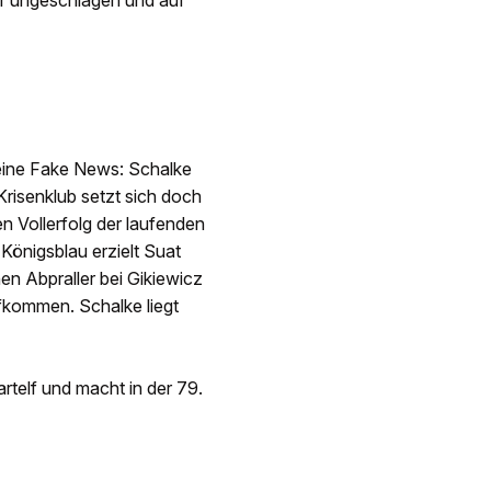
olf ungeschlagen und auf
keine Fake News: Schalke
Krisenklub setzt sich doch
en Vollerfolg der laufenden
Königsblau erzielt Suat
inen Abpraller bei Gikiewicz
ufkommen. Schalke liegt
rtelf und macht in der 79.