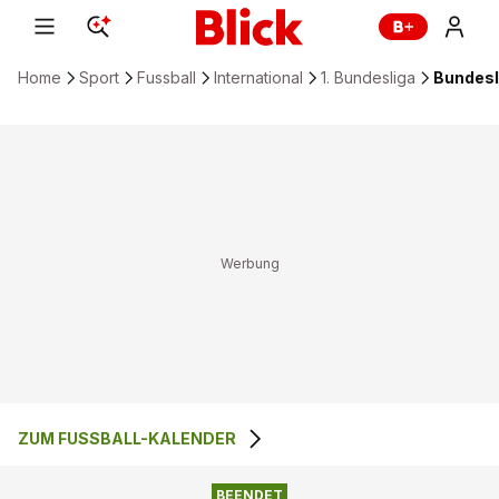
Home
Sport
Fussball
International
1. Bundesliga
Bundesl
ZUM FUSSBALL-KALENDER
1
:
0
RB LEIPZIG
VFL BOCHUM
BEENDET