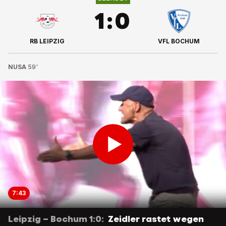
1
:
0
RB LEIPZIG
VFL BOCHUM
NUSA
59'
7:43
Leipzig – Bochum 1:0:
Zeidler rastet wegen