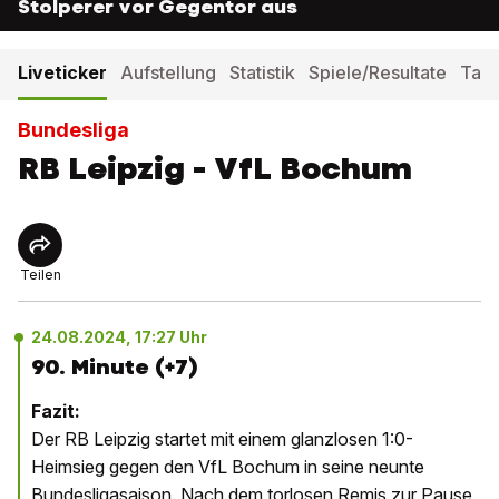
Stolperer vor Gegentor aus
Liveticker
Aufstellung
Statistik
Spiele/Resultate
Tabe
Bundesliga
RB Leipzig - VfL Bochum
Teilen
24.08.2024, 17:27 Uhr
90. Minute (+7)
Fazit:
Der RB Leipzig startet mit einem glanzlosen 1:0-
Heimsieg gegen den VfL Bochum in seine neunte
Bundesligasaison. Nach dem torlosen Remis zur Pause