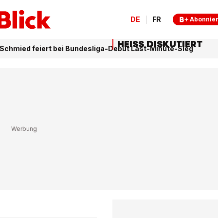
DE
FR
Abonnie
HEISS DISKUTIERT
 Schmied feiert bei Bundesliga-Debüt Last-Minute-Sieg