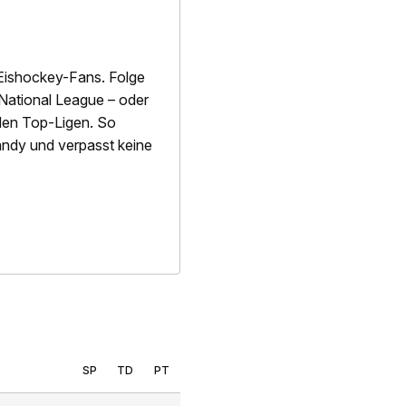
Eishockey-Fans. Folge
National League – oder
alen Top-Ligen. So
 Handy und verpasst keine
SP
TD
PT