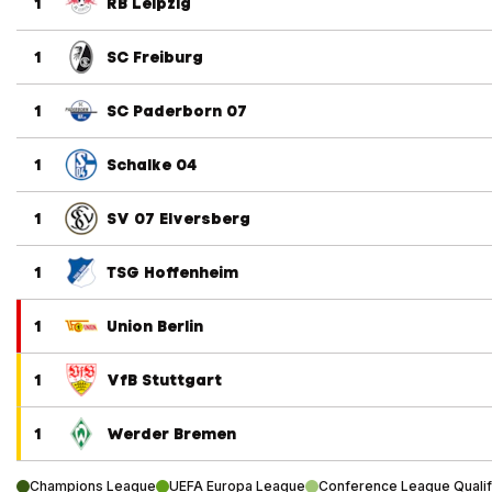
1
RB Leipzig
1
SC Freiburg
1
SC Paderborn 07
1
Schalke 04
1
SV 07 Elversberg
1
TSG Hoffenheim
1
Union Berlin
1
VfB Stuttgart
1
Werder Bremen
Champions League
UEFA Europa League
Conference League Qualif