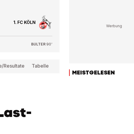
1. FC KÖLN
BÜLTER
90'
e/Resultate
Tabelle
Infos
MEISTGELESEN
Last-