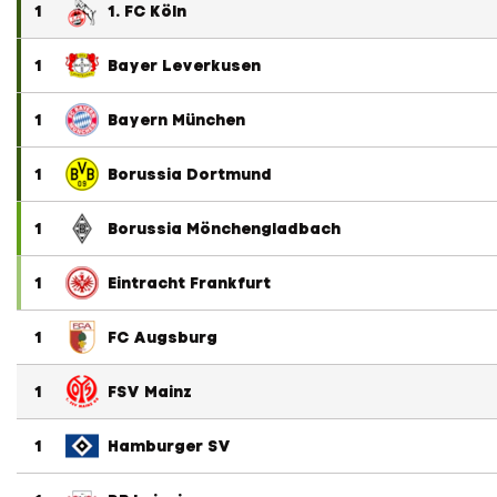
1
1. FC Köln
1
Bayer Leverkusen
1
Bayern München
1
Borussia Dortmund
1
Borussia Mönchengladbach
1
Eintracht Frankfurt
1
FC Augsburg
1
FSV Mainz
1
Hamburger SV