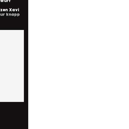
nwurf
zen Xavi
nur knapp
HTS
im – VfB
 0:3
trifft
im
igen
iel»
HTS
im –
1:1
et Elvedi
lty-Foul
HTS
sburg –
 1:3