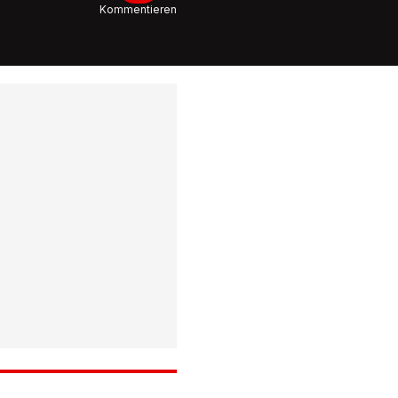
Kostete 
Kommentieren
Schiri-
Fehlents
6:50
Kovac d
HIGHLIG
Mainz 05 
Bochum 
Burkard
Doppelp
entschei
5:52
Kellerdue