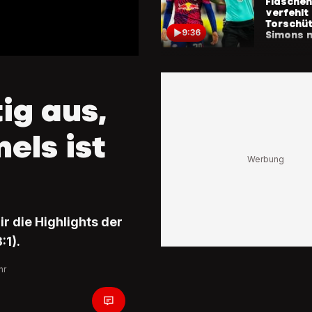
Flasche
verfehlt
Torschüt
9:36
Simons 
HIGHLIG
Hoffenhe
Stuttgart
tig aus,
Guirassy 
auch be
auswärt
ls ist
8:43
«Heimsp
HIGHLIG
Heidenhe
Gladbach 
VAR rett
r die Highlights der
vor Pena
:1).
6:10
hr
HIGHLIG
VfL Wolf
Augsburg