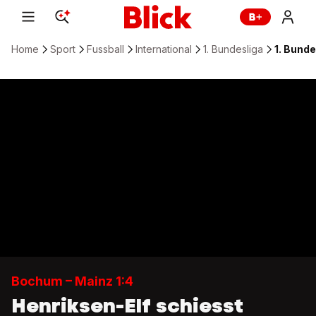
Home
Sport
Fussball
International
1. Bundesliga
1. Bunde
Bochum – Mainz 1:4
Henriksen-Elf schiesst