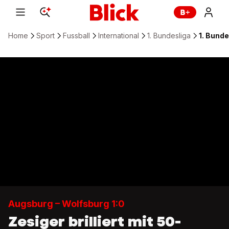
Home
Sport
Fussball
International
1. Bundesliga
1. Bunde
Augsburg – Wolfsburg 1:0
Zesiger brilliert mit 50-