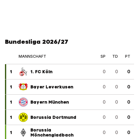
Bundesliga 2026/27
MANNSCHAFT
SP
TD
PT
1
1. FC Köln
0
0
0
1
Bayer Leverkusen
0
0
0
1
Bayern München
0
0
0
1
Borussia Dortmund
0
0
0
Borussia
1
0
0
0
Mönchengladbach