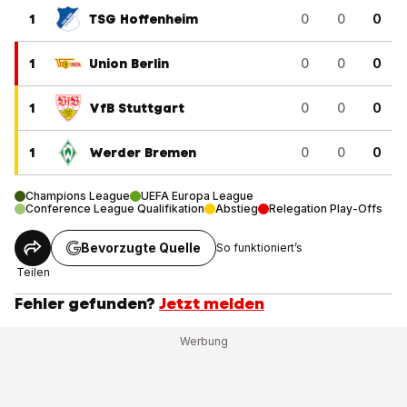
1
TSG Hoffenheim
0
0
0
1
Union Berlin
0
0
0
1
VfB Stuttgart
0
0
0
1
Werder Bremen
0
0
0
Champions League
UEFA Europa League
Conference League Qualifikation
Abstieg
Relegation Play-Offs
Bevorzugte Quelle
So funktioniert’s
Teilen
Fehler gefunden?
Jetzt melden