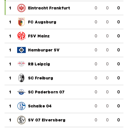
1
Eintracht Frankfurt
0
0
0
1
FC Augsburg
0
0
0
1
FSV Mainz
0
0
0
1
Hamburger SV
0
0
0
1
RB Leipzig
0
0
0
1
SC Freiburg
0
0
0
1
SC Paderborn 07
0
0
0
1
Schalke 04
0
0
0
1
SV 07 Elversberg
0
0
0