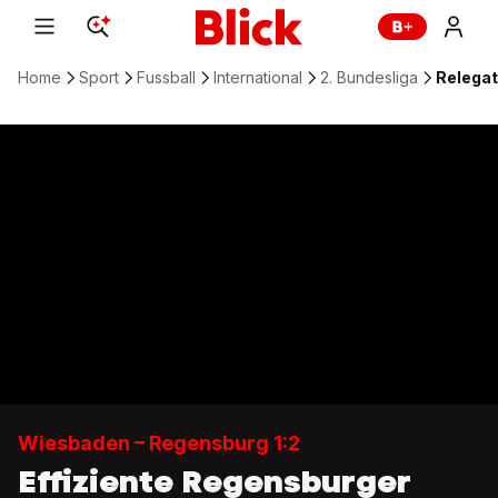
Home
Sport
Fussball
International
2. Bundesliga
Relegat
Wiesbaden – Regensburg 1:2
Effiziente Regensburger