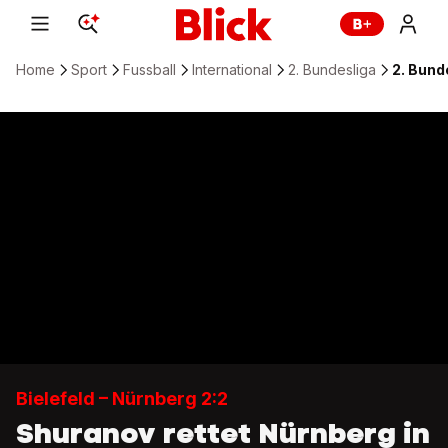
Home
Sport
Fussball
International
2. Bundesliga
2. Bunde
Bielefeld – Nürnberg 2:2
Shuranov rettet Nürnberg in