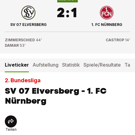
2
:
1
SV 07 ELVERSBERG
1. FC NÜRNBERG
ZIMMERSCHIED
44'
CASTROP
14'
DAMAR
53'
Liveticker
Aufstellung
Statistik
Spiele/Resultate
Tabe
2. Bundesliga
SV 07 Elversberg - 1. FC
Nürnberg
Teilen