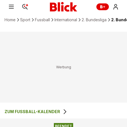
Home
Sport
Fussball
International
2. Bundesliga
2. Bund
ZUM FUSSBALL-KALENDER
2
:
1
SV 07 ELVERSBERG
1. FC NÜRNBERG
BEENDET