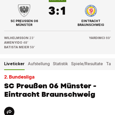
3
:
1
SC PREUSSEN 06 M
EINTRACHT
ÜNSTER
BRAUNSCHWEIG
WILHELMSSON
23'
YARDIMCI
69'
AMENYIDO
48'
BATISTA MEIER
59'
Liveticker
Aufstellung
Statistik
Spiele/Resultate
Tabe
2. Bundesliga
SC Preußen 06 Münster -
Eintracht Braunschweig