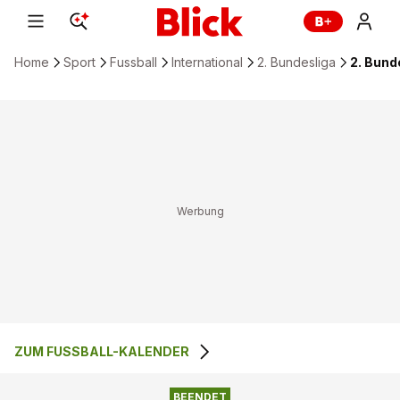
Home
Sport
Fussball
International
2. Bundesliga
2. Bund
ZUM FUSSBALL-KALENDER
SC PREUSSEN 06 M
EINTRACHT
3
:
1
ÜNSTER
BRAUNSCHWEIG
BEENDET