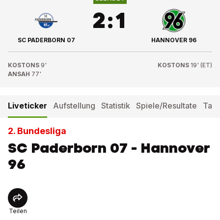
2
:
1
SC PADERBORN 07
HANNOVER 96
KOSTONS
9'
KOSTONS
19' (ET)
ANSAH
77'
Liveticker
Aufstellung
Statistik
Spiele/Resultate
Tabe
2. Bundesliga
SC Paderborn 07 - Hannover
96
Teilen