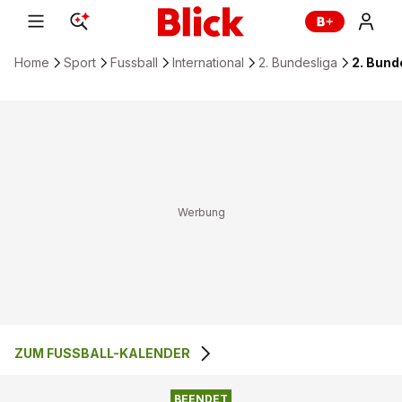
Home
Sport
Fussball
International
2. Bundesliga
2. Bund
ZUM FUSSBALL-KALENDER
2
:
1
SC PADERBORN 07
HANNOVER 96
BEENDET