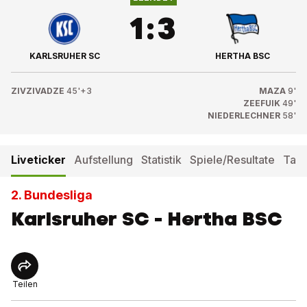
1
:
3
KARLSRUHER SC
HERTHA BSC
ZIVZIVADZE
45'+3
MAZA
9'
ZEEFUIK
49'
NIEDERLECHNER
58'
Liveticker
Aufstellung
Statistik
Spiele/Resultate
Tabe
2. Bundesliga
Karlsruher SC - Hertha BSC
Teilen