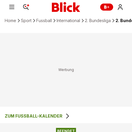
Home
Sport
Fussball
International
2. Bundesliga
2. Bund
ZUM FUSSBALL-KALENDER
1
:
3
KARLSRUHER SC
HERTHA BSC
BEENDET