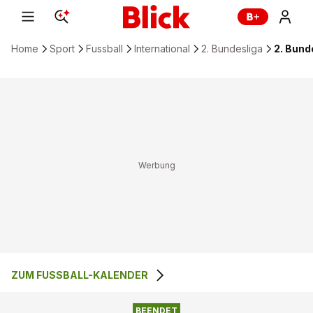
Home
Sport
Fussball
International
2. Bundesliga
2. Bund
ZUM FUSSBALL-KALENDER
1
:
0
KARLSRUHER SC
1. FC MAGDEBURG
BEENDET