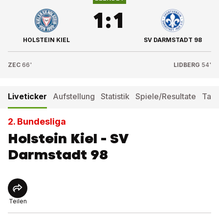
1
:
1
HOLSTEIN KIEL
SV DARMSTADT 98
ZEC
66'
LIDBERG
54'
Liveticker
Aufstellung
Statistik
Spiele/Resultate
Tabe
2. Bundesliga
Holstein Kiel - SV
Darmstadt 98
Teilen