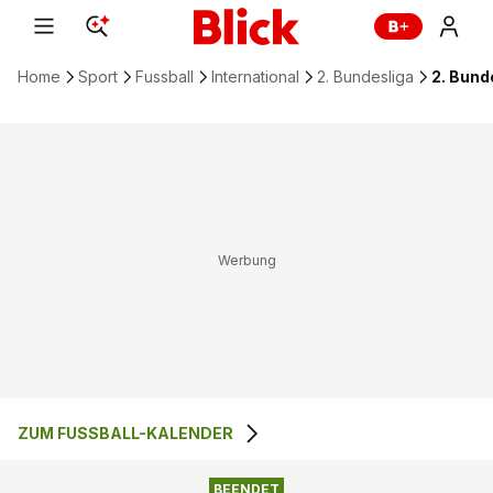
Home
Sport
Fussball
International
2. Bundesliga
2. Bund
ZUM FUSSBALL-KALENDER
1
:
1
HOLSTEIN KIEL
SV DARMSTADT 98
BEENDET