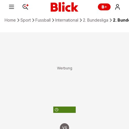
Home
Sport
Fussball
International
2. Bundesliga
2. Bunde
ZUM FUSSBALL-KALENDER
VS