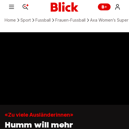
Home
Sport
Fussball
Frauen-Fussball
Axa Women’s Super
«Zu viele Ausländerinnen»
Humm will mehr