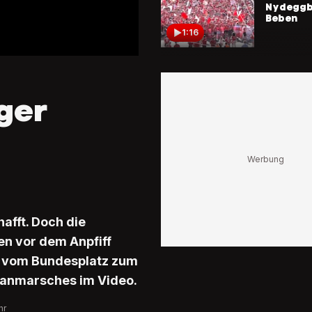
Nydeggb
Beben
1:16
Voller Ein
Nati
Ganz Be
ger
den Pilg
Wandele
0:48
Herziger
Moment
Familie 
Pressek
von Engl
afft. Doch die
Hampto
en vor dem Anpfiff
1:04
s vom Bundesplatz zum
#WIRFUER
Fanmarsches im Video.
Vorfreude
Fans
hr