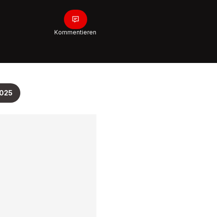
Mama Pil
mit Löwe
0:32
Kommentieren
Nati-Star
begeiste
Influenc
schneide
aus Trik
Lehman
2025
0:48