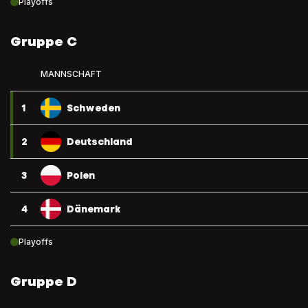
Playoffs
Gruppe C
MANNSCHAFT
1
Schweden
2
Deutschland
3
Polen
4
Dänemark
Playoffs
Gruppe D