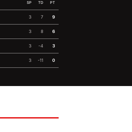
SP
TD
PT
3
7
9
3
8
6
3
-4
3
3
-11
0