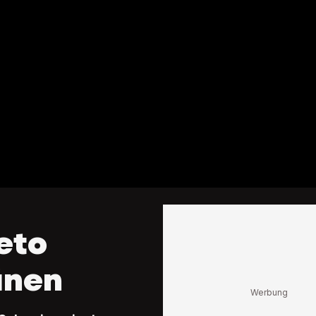
eto
änen