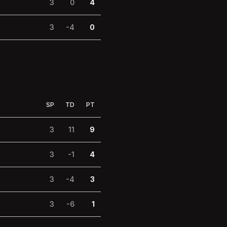
3
0
4
3
-4
0
SP
TD
PT
3
11
9
3
-1
4
3
-4
3
3
-6
1