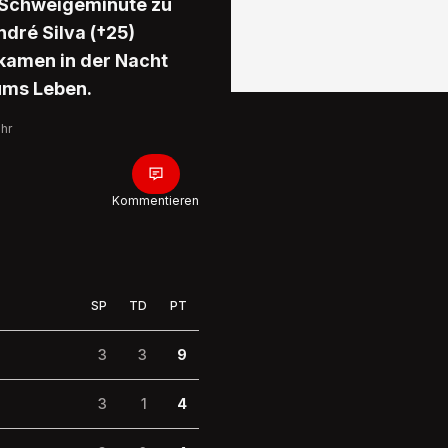
e Schweigeminute zu
dré Silva (†25)
 kamen in der Nacht
ums Leben.
Uhr
Kommentieren
SP
TD
PT
3
3
9
3
1
4