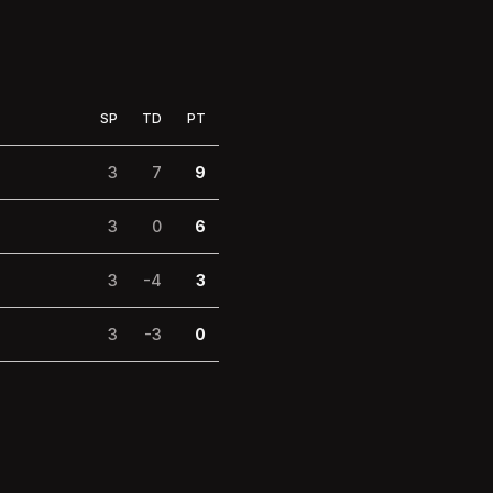
SP
TD
PT
3
7
9
3
0
6
3
-4
3
3
-3
0