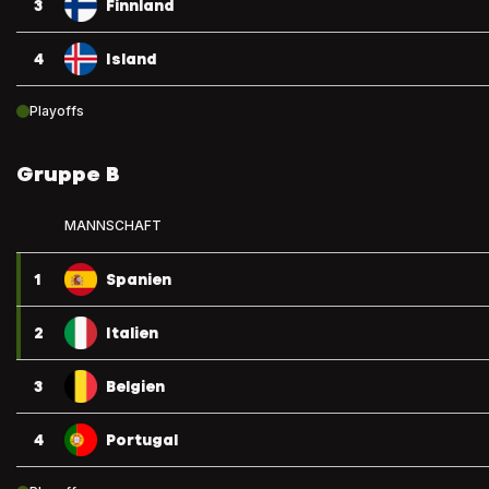
3
Finnland
4
Island
Playoffs
Gruppe B
MANNSCHAFT
1
Spanien
2
Italien
3
Belgien
4
Portugal