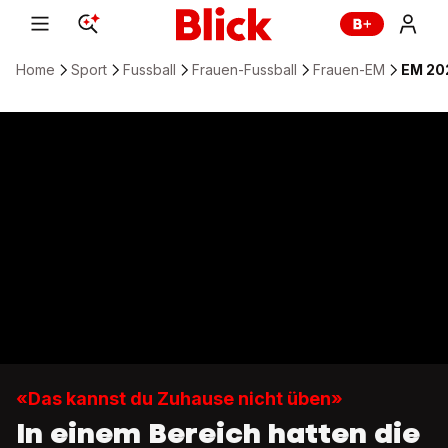
Home
Sport
Fussball
Frauen-Fussball
Frauen-EM
EM 202
«Das kannst du Zuhause nicht üben»
In einem Bereich hatten die