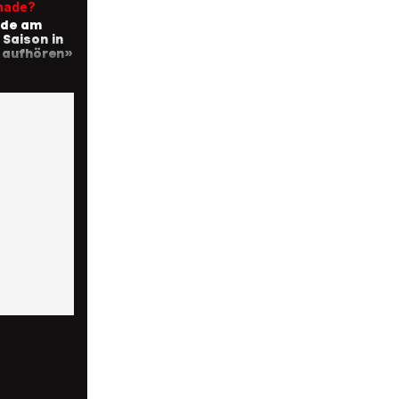
hade?
rde am
 Saison in
 aufhören»