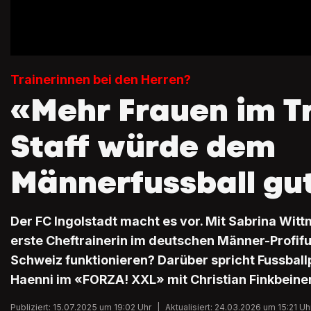
Trainerinnen bei den Herren?
«Mehr Frauen im T
Staff würde dem
Männerfussball gu
Der FC Ingolstadt macht es vor. Mit Sabrina Witt
erste Cheftrainerin im deutschen Männer-Profifu
Schweiz funktionieren? Darüber spricht Fussball
Haenni im «FORZA! XXL» mit Christian Finkbeine
Publiziert: 15.07.2025 um 19:02 Uhr
|
Aktualisiert: 24.03.2026 um 15:21 Uh