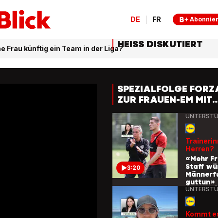
Vorbild 
«Habe da
DE
FR
Abonnie
wir sind
2:37
verschi
Planete
HEISS DISKUTIERT
UNTERSTÜ
e Frau künftig ein Team in der Liga?
Frauenfus
der Fifa
«Ich hat
SPEZIALFOLGE FORZ
Ressour
2:21
ZUR FRAUEN-EM MIT
konnte n
TATJANA HAENNI
bewege
UNTERSTÜ
Trainerin
Herren?
«Mehr Fr
Staff w
3:20
Männerf
guttun»
UNTERSTÜ
Kommt es