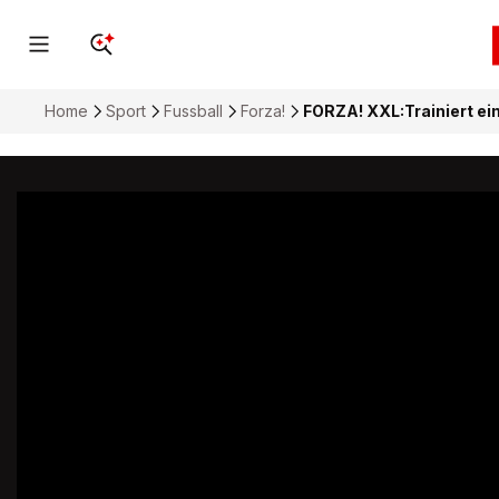
Home
Sport
Fussball
Forza!
FORZA! XXL:Trainiert ein