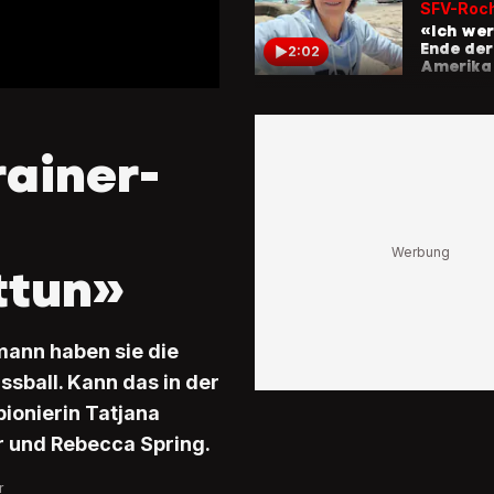
SFV-Roc
«Ich we
Ende der
2:02
Amerika
rainer-
ttun»
mann haben sie die
ssball. Kann das in der
pionierin Tatjana
r und Rebecca Spring.
r