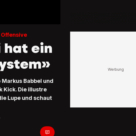
r Offensive
 hat ein
System»
te Markus Babbel und
 Kick. Die illustre
die Lupe und schaut
r