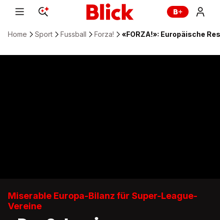
Home
Sport
Fussball
Forza!
«FORZA!»: Europäische Resul
Miserable Europa-Bilanz für Super-League-
Vereine