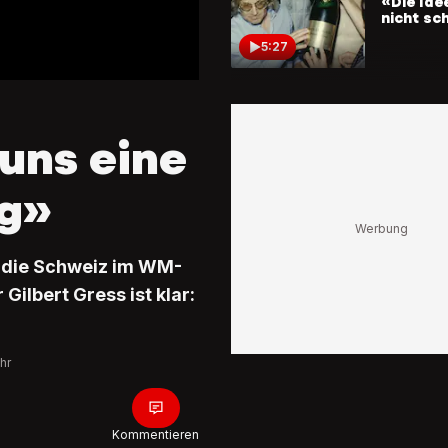
«Die Idee
nicht sc
5:27
BLICK KI
Kult-Tra
packt au
 uns eine
So war 
wirklich
g»
6:36
BLICK KI
ht die Schweiz im WM-
Grapefru
Apfelmu
Gilbert Gress ist klar:
Das Geh
von Kult
Gilbert 
24:16
hr
Kommentieren