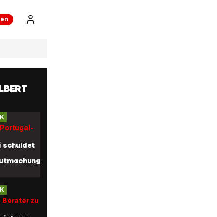
ren
ILBERT
CK
 Portugal-
i schuldet
utmachung»
CK
 Berater zu