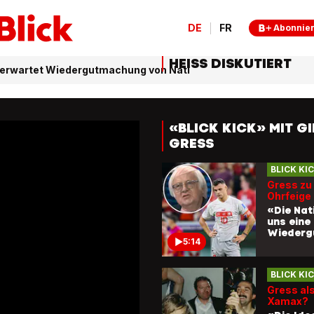
DE
FR
Abonnie
HEISS DISKUTIERT
ss erwartet Wiedergutmachung von Nati
«BLICK KICK» MIT G
GRESS
BLICK KI
Gress zu
Ohrfeige
«Die Nat
uns eine
Wiederg
5:14
BLICK KI
Gress als
Xamax?