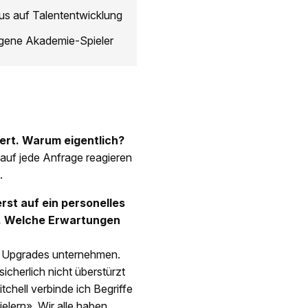
kus auf Talententwicklung
igene Akademie-Spieler
iert. Warum eigentlich?
uf jede Anfrage reagieren
n.
rst auf ein personelles
n. Welche Erwartungen
n Upgrades unternehmen.
icherlich nicht überstürzt
tchell verbinde ich Begriffe
elern». Wir alle haben