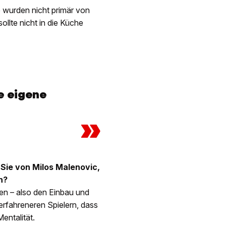
 wurden nicht primär von
ollte nicht in die Küche
e eigene
»
Sie von Milos Malenovic,
h?
en – also den Einbau und
erfahreneren Spielern, dass
entalität.