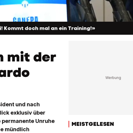
i! Kommt doch mal an ein Training!»
h mit der
cardo
sident und nach
ick exklusiv über
ie permanente Unruhe
MEISTGELESEN
de mündlich