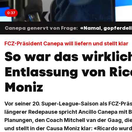
0:37
Canepa genervt von Frage:
«Namal, gopferdell
FCZ-Präsident Canepa will liefern und stellt klar
So war das wirklic
Entlassung von Ri
Moniz
Vor seiner 20. Super-League-Saison als FCZ-Prä
längerer Redepause spricht Ancillo Canepa mit Bl
Planungen, den Coach Mitchell van der Gaag, d
und stellt in der Causa Moniz klar: «Ricardo wur