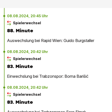
08.08.2024, 20:45 Uhr
Spielerwechsel
88. Minute
Auswechslung bei Rapid Wien: Guido Burgstaller
08.08.2024, 20:42 Uhr
Spielerwechsel
83. Minute
Einwechslung bei Trabzonspor: Borna Barišić
08.08.2024, 20:42 Uhr
Spielerwechsel
83. Minute