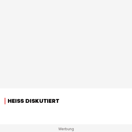
HEISS DISKUTIERT