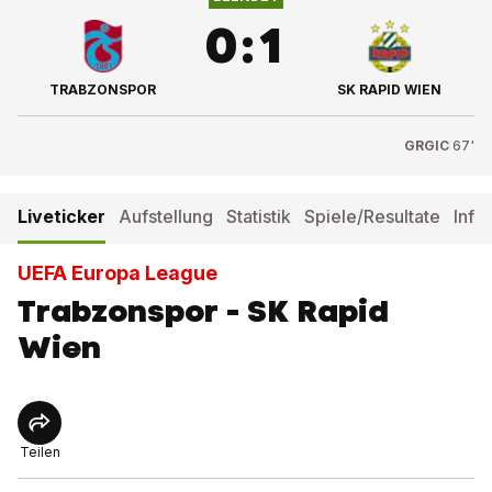
0
:
1
TRABZONSPOR
SK RAPID WIEN
GRGIC
67'
Liveticker
Aufstellung
Statistik
Spiele/Resultate
Info
UEFA Europa League
Trabzonspor - SK Rapid
Wien
Teilen