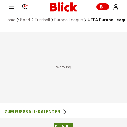
Home
Sport
Fussball
Europa League
UEFA Europa League
ZUM FUSSBALL-KALENDER
1
:
0
TOBOL KOSTANAY
MFK RUZOMBEROK
BEENDET