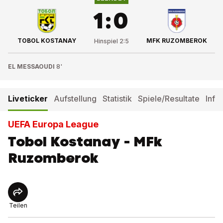
1
:
0
TOBOL KOSTANAY
MFK RUZOMBEROK
Hinspiel
2
:
5
EL MESSAOUDI
8'
Liveticker
Aufstellung
Statistik
Spiele/Resultate
Info
UEFA Europa League
Tobol Kostanay - MFk
Ruzomberok
Teilen