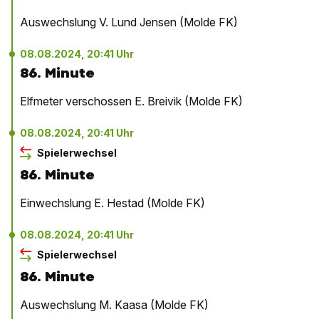
Auswechslung V. Lund Jensen (Molde FK)
08.08.2024, 20:41 Uhr
86. Minute
Elfmeter verschossen E. Breivik (Molde FK)
08.08.2024, 20:41 Uhr
Spielerwechsel
86. Minute
Einwechslung E. Hestad (Molde FK)
08.08.2024, 20:41 Uhr
Spielerwechsel
86. Minute
Auswechslung M. Kaasa (Molde FK)