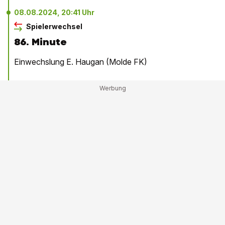
08.08.2024, 20:41 Uhr
Spielerwechsel
86. Minute
Einwechslung E. Haugan (Molde FK)