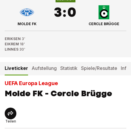
3
:
0
MOLDE FK
CERCLE BRÜGGE
ERIKSEN
3'
EIKREM
18'
LINNES
30'
Liveticker
Aufstellung
Statistik
Spiele/Resultate
Info
UEFA Europa League
Molde FK - Cercle Brügge
Teilen