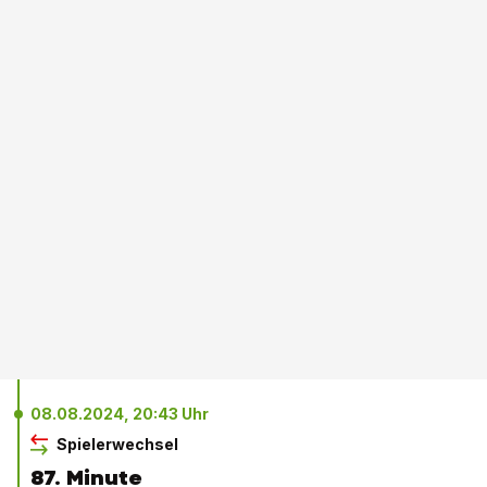
08.08.2024, 20:43 Uhr
Spielerwechsel
87. Minute