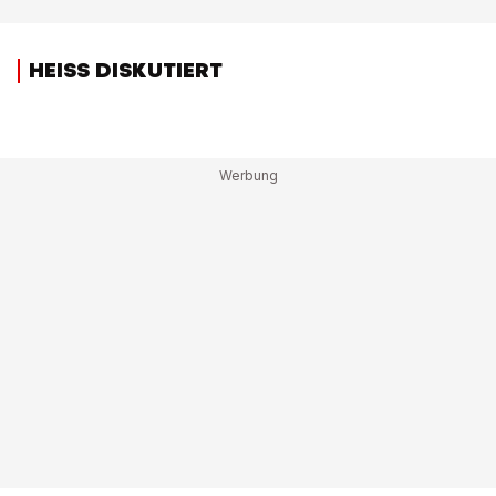
HEISS DISKUTIERT