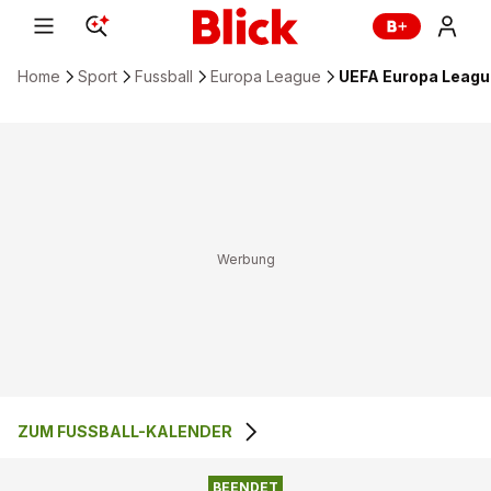
Home
Sport
Fussball
Europa League
UEFA Europa League
ZUM FUSSBALL-KALENDER
3
:
0
MOLDE FK
CERCLE BRÜGGE
BEENDET