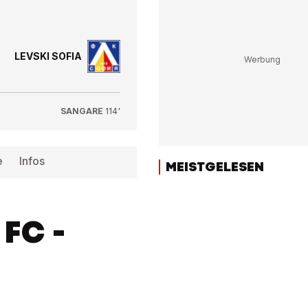
LEVSKI SOFIA
SANGARE
114'
e
Infos
MEISTGELESEN
FC -