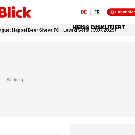
DE
FR
Abonnie
HEISS DISKUTIERT
gue: Hapoel Beer Sheva FC - Levski Sofia (17.07.2025)