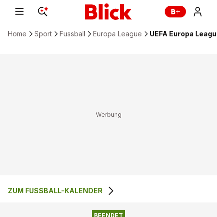
Home
Sport
Fussball
Europa League
UEFA Europa League
ZUM FUSSBALL-KALENDER
1
:
4
GLASGOW RANGERS
OLYMPIQUE LYON
BEENDET