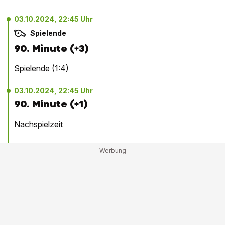
03.10.2024, 22:45 Uhr
Spielende
90. Minute (+3)
Spielende (1:4)
03.10.2024, 22:45 Uhr
90. Minute (+1)
Nachspielzeit