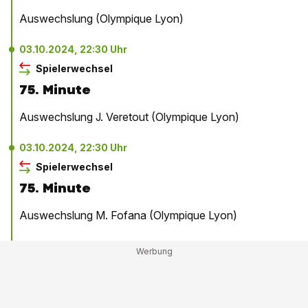
Auswechslung (Olympique Lyon)
03.10.2024, 22:30 Uhr
Spielerwechsel
75. Minute
Auswechslung J. Veretout (Olympique Lyon)
03.10.2024, 22:30 Uhr
Spielerwechsel
75. Minute
Auswechslung M. Fofana (Olympique Lyon)