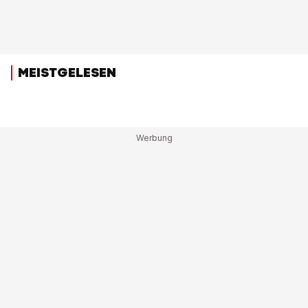
MEISTGELESEN