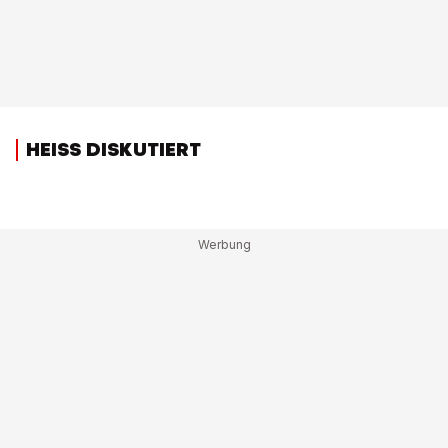
HEISS DISKUTIERT