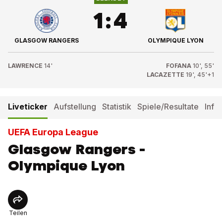
1
:
4
GLASGOW RANGERS
OLYMPIQUE LYON
LAWRENCE
14'
FOFANA
10', 55'
LACAZETTE
19', 45'+1
Liveticker
Aufstellung
Statistik
Spiele/Resultate
Info
UEFA Europa League
Glasgow Rangers -
Olympique Lyon
Teilen