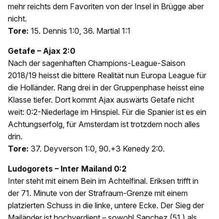
mehr reichts dem Favoriten von der Insel in Brügge aber
nicht.
Tore:
15. Dennis 1:0, 36. Martial 1:1
Getafe – Ajax 2:0
Nach der sagenhaften Champions-League-Saison
2018/19 heisst die bittere Realität nun Europa League für
die Holländer. Rang drei in der Gruppenphase heisst eine
Klasse tiefer. Dort kommt Ajax auswärts Getafe nicht
weit: 0:2-Niederlage im Hinspiel. Für die Spanier ist es ein
Achtungserfolg, für Amsterdam ist trotzdem noch alles
drin.
Tore:
37. Deyverson 1:0, 90.+3 Kenedy 2:0.
Ludogorets – Inter Mailand 0:2
Inter steht mit einem Bein im Achtelfinal. Eriksen trifft in
der 71. Minute von der Strafraum-Grenze mit einem
platzierten Schuss in die linke, untere Ecke. Der Sieg der
Mailänder ist hochverdient – sowohl Sanchez (51.) als