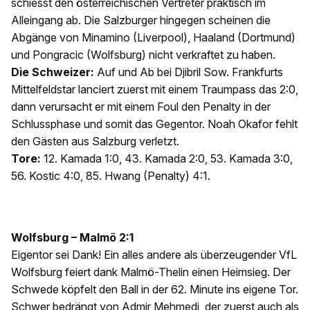
schiesst den österreichischen Vertreter praktisch im
Alleingang ab. Die Salzburger hingegen scheinen die
Abgänge von Minamino (Liverpool), Haaland (Dortmund)
und Pongracic (Wolfsburg) nicht verkraftet zu haben.
Die Schweizer:
Auf und Ab bei Djibril Sow. Frankfurts
Mittelfeldstar lanciert zuerst mit einem Traumpass das 2:0,
dann verursacht er mit einem Foul den Penalty in der
Schlussphase und somit das Gegentor. Noah Okafor fehlt
den Gästen aus Salzburg verletzt.
Tore:
12. Kamada 1:0, 43. Kamada 2:0, 53. Kamada 3:0,
56. Kostic 4:0, 85. Hwang (Penalty) 4:1.
Wolfsburg – Malmö 2:1
Eigentor sei Dank! Ein alles andere als überzeugender VfL
Wolfsburg feiert dank Malmö-Thelin einen Heimsieg. Der
Schwede köpfelt den Ball in der 62. Minute ins eigene Tor.
Schwer bedrängt von Admir Mehmedi, der zuerst auch als