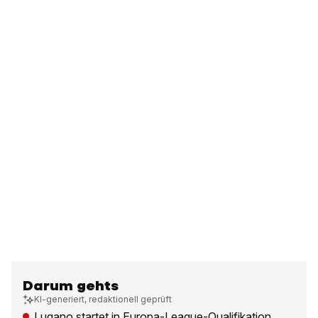
Darum gehts
KI-generiert, redaktionell geprüft
Lugano startet in Europa-League-Qualifikation