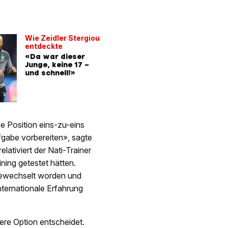
Wie Zeidler Stergiou
entdeckte
«Da war dieser
Junge, keine 17 –
und schnell!»
se Position eins-zu-eins
gabe vorbereiten», sagte
ativiert der Nati-Trainer
ning getestet hätten.
gewechselt worden und
internationale Erfahrung
dere Option entscheidet.