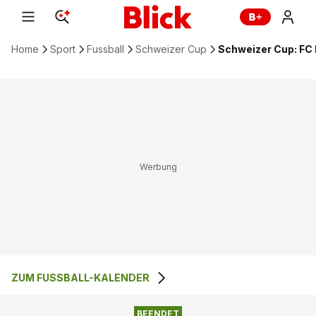
Home
Sport
Fussball
Schweizer Cup
Schweizer Cup: FC 
ZUM FUSSBALL-KALENDER
2
:
4
FC ROMANSHORN
FC ALTSTÄTTEN
BEENDET