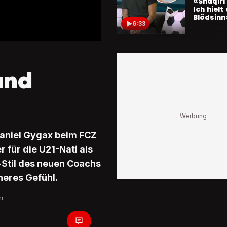
«Shaqiri
Ich hielt
Blödsinn
6:33
BLICK KI
Bayern-
gefällt G
und
«Spricht
Sprache
Spieler»
5:51
Daniel Gygax beim FCZ
«Ein Prof
durch»
 für die U21-Nati als
Gygax 
emotiona
-Stil des neuen Coachs
Rücktrit
27:32
heres Gefühl.
Sommer
hr
BLICK KI
Gygax üb
Charakte