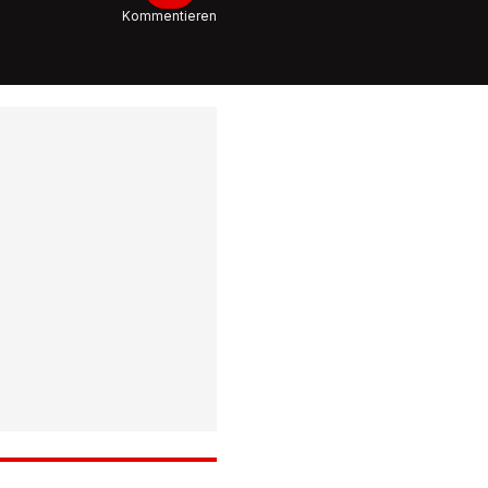
Ein Detai
Kommentieren
Sommer 
bei Nati
4:07