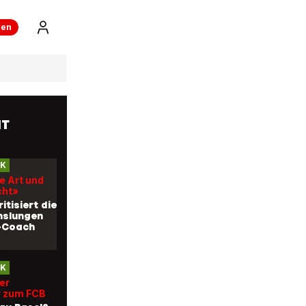
ren
IT
CK
e Art und
cht»
itisiert die
slungen
-Coach
CK
er
 zum FCB