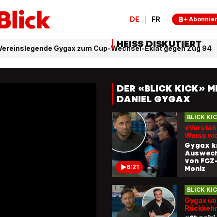
DE
FR
Abonnie
HEISS DISKUTIERT
Z-Vereinslegende Gygax zum Cup-Wechsel-Eklat gegen Zug 94
DER «BLICK KICK» M
DANIEL GYGAX
BLICK KI
«Versteh
Weise ni
Gygax kr
Auswech
von FCZ
6:21
Moniz
BLICK KI
Gygax üb
Rückkehr