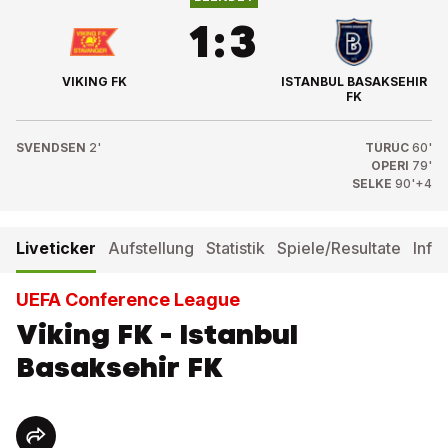
1
:
3
VIKING FK
ISTANBUL BASAKSEHIR
FK
SVENDSEN
2'
TÜRÜC
60'
OPERI
79'
SELKE
90'+4
Liveticker
Aufstellung
Statistik
Spiele/Resultate
Info
UEFA Conference League
Viking FK - Istanbul
Basaksehir FK