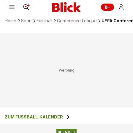
Home
Sport
Fussball
Conference League
UEFA Conferenc
ZUM FUSSBALL-KALENDER
ISTANBUL BASAKSEHIR
1
:
3
VIKING FK
FK
BEENDET