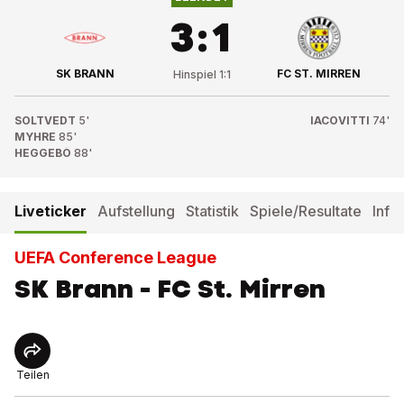
3
:
1
SK BRANN
FC ST. MIRREN
Hinspiel
1
:
1
SOLTVEDT
5'
IACOVITTI
74'
MYHRE
85'
HEGGEBÖ
88'
Liveticker
Aufstellung
Statistik
Spiele/Resultate
Info
UEFA Conference League
SK Brann - FC St. Mirren
Teilen