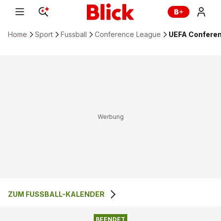
Home
Sport
Fussball
Conference League
UEFA Conferenc
ZUM FUSSBALL-KALENDER
3
:
1
SK BRANN
FC ST. MIRREN
BEENDET