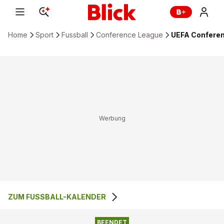
Home
Sport
Fussball
Conference League
UEFA Conferen
ZUM FUSSBALL-KALENDER
2
:
0
SK BRANN
FC ASTANA
BEENDET