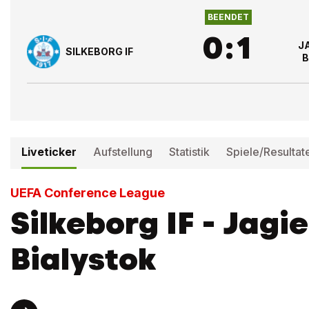
BEENDET
0
:
1
J
SILKEBORG IF
B
Liveticker
Aufstellung
Statistik
Spiele/Resultat
UEFA Conference League
Silkeborg IF - Jagie
Bialystok