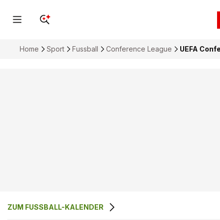
Home
Sport
Fussball
Conference League
UEFA Confer
ZUM FUSSBALL-KALENDER