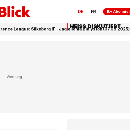
DE
FR
Abonnie
HEISS DISKUTIERT
ence League: Silkeborg IF - Jagiellonia Bialystok (07.08.2025)