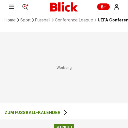
Home
Sport
Fussball
Conference League
UEFA Conferen
ZUM FUSSBALL-KALENDER
RKS RAKOW
0
:
1
MACCABI HAIFA FC
CZESTOCHOWA
BEENDET