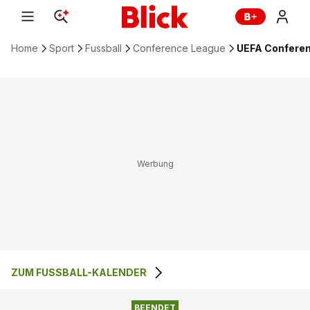
Home
Sport
Fussball
Conference League
UEFA Conferen
ZUM FUSSBALL-KALENDER
0
:
0
HB TORSHAVN
HNK HAJDUK SPLIT
BEENDET