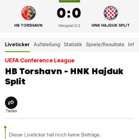
0
:
0
HB TORSHAVN
HNK HAJDUK SPLIT
Hinspiel
0
:
2
Liveticker
Aufstellung
Statistik
Spiele/Resultate
Info
UEFA Conference League
HB Torshavn - HNK Hajduk
Split
Teilen
Dieser Liveticker hat noch keine Beiträge.