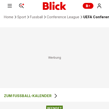
Home
Sport
Fussball
Conference League
UEFA Conferenc
ZUM FUSSBALL-KALENDER
1
:
0
FK RADNICKI 1923
FK MORNAR BAR
BEENDET