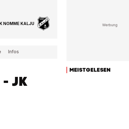
K NOMME KALJU
e
Infos
MEISTGELESEN
 - JK