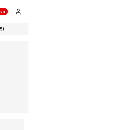
ren
5)