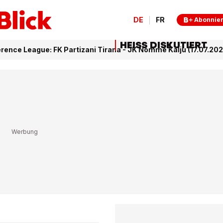
DE
FR
Abonnie
HEISS DISKUTIERT
ence League: FK Partizani Tirana - JK Nomme Kalju (17.07.202